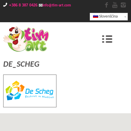
+386 8 387 0426
info@tim-art.com
Slovenščina
DE_SCHEG