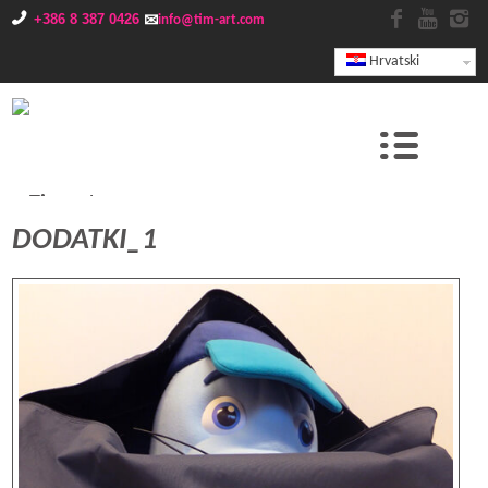
+386 8 387 0426
info@tim-art.com
Hrvatski
DODATKI_1