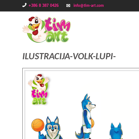
+386 8 387 0426
info@tim-art.com
ILUSTRACIJA-VOLK-LUPI-