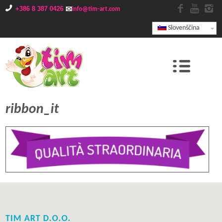
+386 8 387 0426
info@tim-art.com
Slovenščina
ribbon_it
TIM ART D.O.O.